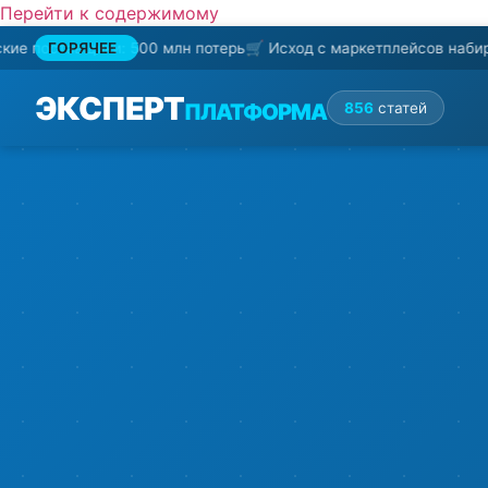
Перейти к содержимому
щики: 500 млн потерь
ГОРЯЧЕЕ
🛒 Исход с маркетплейсов набирает оборот
ЭКСПЕРТ
ПЛАТФОРМА
856
статей